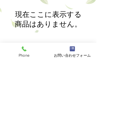
現在ここに表示する
商品はありません。
Phone
お問い合わせフォーム
創業明治20年 美味しい菊川の
お茶をお届けします
プライバシーポリシー
ご利用方法
特定商取引法に基づく表示
ⓒ 2023 松永茶舗 All Rights Reserved.