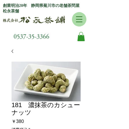
創業明治20年 静岡県菊川市の老舗茶問屋
松永茶舗
0537-35-3366
181 濃抹茶のカシュー
ナッツ
価
￥380
格