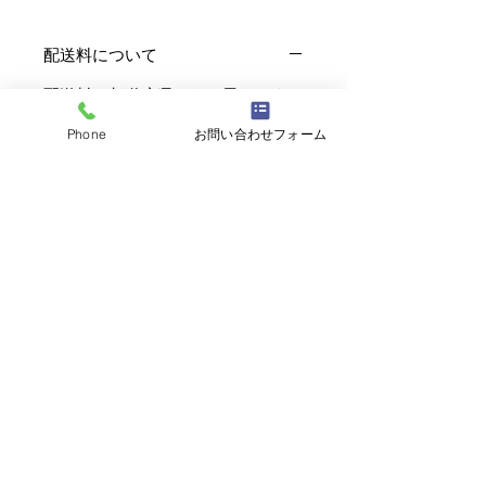
配送料について
配送料は都道府県により異なりま
す。※輸送用段ボール代も含んでお
Phone
お問い合わせフォーム
ります
お買い上げ1万円以上で配送料無料
となります。
創業明治20年 美味しい菊川の
お茶をお届けします
プライバシーポリシー
ご利用方法
特定商取引法に基づく表示